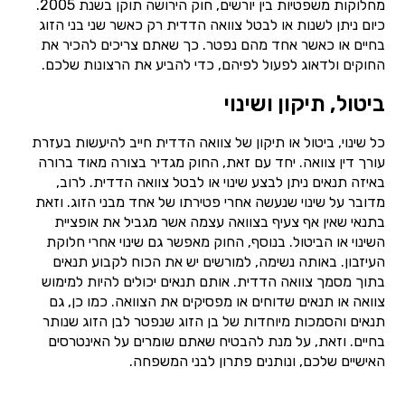
מחלוקות משפטיות בין יורשים, חוק הירושה תוקן בשנת 2005.
כיום ניתן לשנות או לבטל צוואה הדדית רק כאשר שני בני הזוג
בחיים או כאשר אחד מהם נפטר. כך שאתם צריכים להכיר את
החוקים ולדאוג לפעול לפיהם, כדי להביע את הרצונות שלכם.
ביטול, תיקון ושינוי
כל שינוי, ביטול או תיקון של צוואה הדדית חייב להיעשות בעזרת
עורך דין צוואה. יחד עם זאת, החוק מגדיר בצורה מאוד ברורה
באיזה תנאים ניתן לבצע שינוי או לבטל צוואה הדדית. לרוב,
מדובר על שינוי שנעשה אחרי פטירתו של אחד מבני הזוג. וזאת
בתנאי שאין אף צעיף בצוואה עצמה אשר מגביל את אופציית
השינוי או הביטול. בנוסף, החוק מאפשר גם שינוי אחרי חלוקת
העיזבון. באותה נשימה, למורשים יש את הכוח לקבוע תנאים
בתוך מסמך צוואה הדדית. אותם תנאים יכולים להיות למימוש
צוואה או תנאים שדוחים או מפסיקים את הצוואה. כמו כן, גם
תנאים והסמכות מיוחדות של בן הזוג שנפטר לבן הזוג שנותר
בחיים. וזאת, על מנת להבטיח שאתם שומרים על האינטרסים
האישיים שלכם, ונותנים פתרון לבני המשפחה.